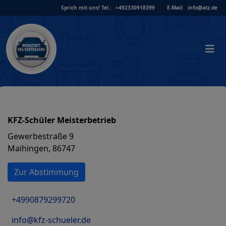
Skip
Sprich mit uns!
Tel.:
+492330918399
E-Mail:
info@atz.de
to
content
KFZ-Schüler Meisterbetrieb
Gewerbestraße 9
Maihingen, 86747
Zur Abstimmung
+4990879299720
info@kfz-schueler.de