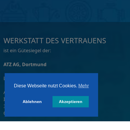
WERKSTATT DES VERTRAUENS
ist ein Gütesiegel der:
ATZ AG, Dortmund
Lizensiert von:
Diese Webseite nutzt Cookies.
Mehr
A&W-Verlag GmbH
Inkustraße 1-7 / Stiege 4 / 2. OG
Ablehnen
Akzeptieren
3400 Klosterneuburg
Österreich/ Austria
Tel.:
+43 2243 36840-0