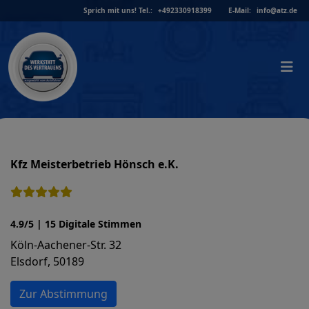
Skip
Sprich mit uns!
Tel.:
+492330918399
E-Mail:
info@atz.de
to
content
Kfz Meisterbetrieb Hönsch e.K.
4.9/5 | 15 Digitale Stimmen
Köln-Aachener-Str. 32
Elsdorf, 50189
Zur Abstimmung