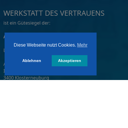
WERKSTATT DES VERTRAUENS
ist ein Gütesiegel der:
ATZ AG, Dortmund
Diese Webseite nutzt Cookies.
Mehr
Lizensiert von:
Ablehnen
Akzeptieren
A&W-Verlag GmbH
Inkustraße 1-7 / Stiege 4 / 2. OG
3400 Klosterneuburg
Österreich/ Austria
Tel.:
+43 2243 36840-0
E-Mail:
wdv@awverlag.at
Rechtliche Infos