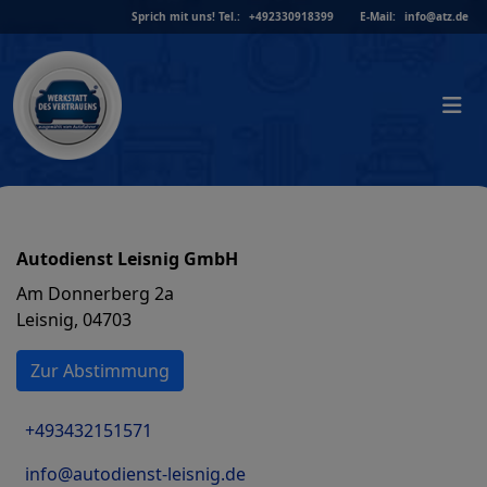
Skip
Sprich mit uns!
Tel.:
+492330918399
E-Mail:
info@atz.de
to
content
Autodienst Leisnig GmbH
Am Donnerberg 2a
Leisnig, 04703
Zur Abstimmung
+493432151571
info@autodienst-leisnig.de