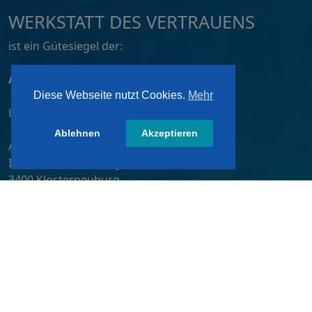
WERKSTATT DES VERTRAUENS
ist ein Gütesiegel der:
ATZ AG, Dortmund
Diese Webseite nutzt Cookies.
Mehr
Lizensiert von:
Ablehnen
Akzeptieren
A&W-Verlag GmbH
Inkustraße 1-7 / Stiege 4 / 2. OG
3400 Klosterneuburg
Österreich/ Austria
Tel.:
+43 2243 36840-0
E-Mail:
wdv@awverlag.at
Rechtliche Infos