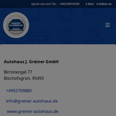
Skip
Sprich mit uns!
Tel.:
+492330918399
E-Mail:
info@atz.de
to
content
Autohaus J. Greiner GmbH
Birnstengel 77
Bischofsgrün, 95493
+4992769880
info@greiner-autohaus.de
www.greiner-autohaus.de