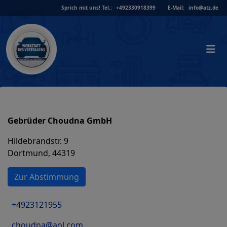
Skip
Sprich mit uns!
Tel.:
+492330918399
E-Mail:
info@atz.de
to
content
Gebrüder Choudna GmbH
Hildebrandstr. 9
Dortmund, 44319
Zur Abstimmung
+4923121955
choudna@aol.com