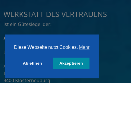
WERKSTATT DES VERTRAUENS
ist ein Gütesiegel der:
ATZ AG, Dortmund
Diese Webseite nutzt Cookies.
Mehr
Lizensiert von:
Ablehnen
Akzeptieren
A&W-Verlag GmbH
Inkustraße 1-7 / Stiege 4 / 2. OG
3400 Klosterneuburg
Österreich/ Austria
Tel.:
+43 2243 36840-0
E-Mail:
wdv@awverlag.at
Rechtliche Infos