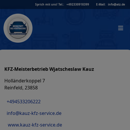
Skip
Sprich mit uns!
Tel.:
+492330918399
E-Mail:
info@atz.de
to
content
KFZ-Meisterbetrieb Wjatscheslaw Kauz
Holländerkoppel 7
Reinfeld, 23858
+494533206222
info@kauz-kfz-service.de
www.kauz-kfz-service.de