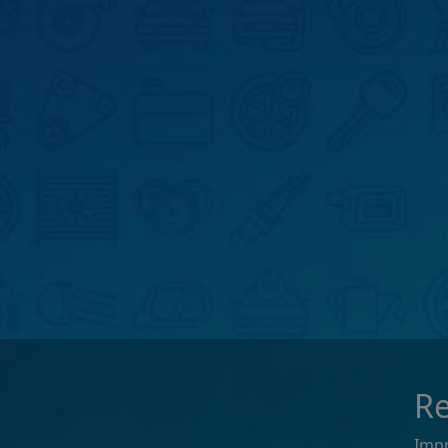
Re
Imp