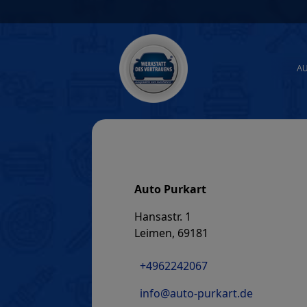
Skip
to
content
A
Auto Purkart
Hansastr. 1
Leimen, 69181
+4962242067
info@auto-purkart.de