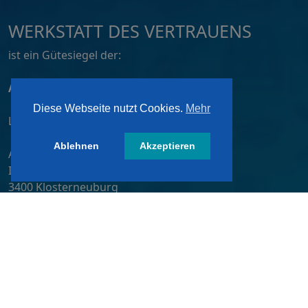
WERKSTATT DES VERTRAUENS
ist ein Gütesiegel der:
ATZ AG, Dortmund
Diese Webseite nutzt Cookies.
Mehr
Lizensiert von:
Ablehnen
Akzeptieren
A&W-Verlag GmbH
Inkustraße 1-7 / Stiege 4 / 2. OG
3400 Klosterneuburg
Österreich/ Austria
Tel.:
+43 2243 36840-0
E-Mail:
wdv@awverlag.at
Rechtliche Infos