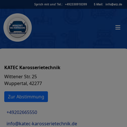
Skip
Sprich mit uns!
Tel.:
+492330918399
E-Mail:
info@atz.de
to
content
KATEC Karosserietechnik
Wittener Str. 25
Wuppertal, 42277
Zur Abstimmung
+49202665550
info@katec-karosserietechnik.de