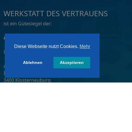
WERKSTATT DES VERTRAUENS
ist ein Gütesiegel der:
ATZ AG, Dortmund
Diese Webseite nutzt Cookies.
Mehr
Lizensiert von:
Ablehnen
Akzeptieren
A&W-Verlag GmbH
Inkustraße 1-7 / Stiege 4 / 2. OG
3400 Klosterneuburg
Österreich/ Austria
Tel.:
+43 2243 36840-0
E-Mail:
wdv@awverlag.at
Rechtliche Infos