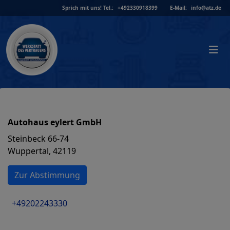
Skip
Sprich mit uns!
Tel.:
+492330918399
E-Mail:
info@atz.de
to
content
Autohaus eylert GmbH
Steinbeck 66-74
Wuppertal, 42119
Zur Abstimmung
+49202243330