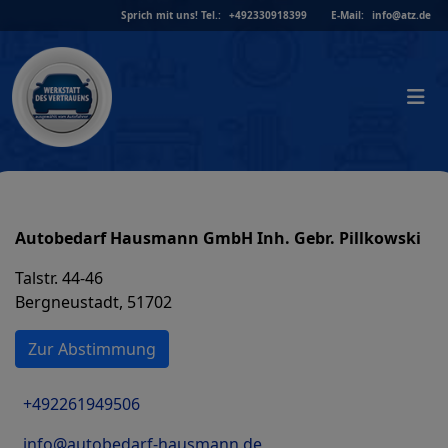
Skip
Sprich mit uns!
Tel.:
+492330918399
E-Mail:
info@atz.de
to
content
Autobedarf Hausmann GmbH Inh. Gebr. Pillkowski
Talstr. 44-46
Bergneustadt, 51702
Zur Abstimmung
+492261949506
info@autobedarf-hausmann.de