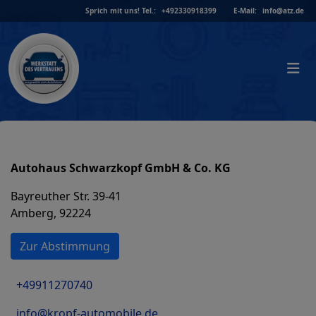
Skip
Sprich mit uns!
Tel.:
+492330918399
E-Mail:
info@atz.de
to
content
Autohaus Schwarzkopf GmbH & Co. KG
Bayreuther Str. 39-41
Amberg, 92224
Zur Abstimmung
+49911270740
info@kropf-automobile.de