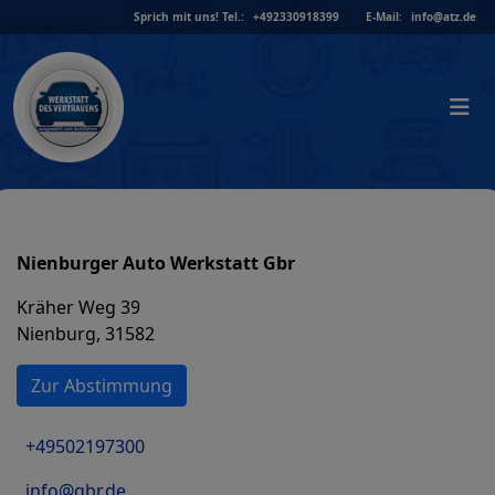
Skip
Sprich mit uns!
Tel.:
+492330918399
E-Mail:
info@atz.de
to
content
Nienburger Auto Werkstatt Gbr
Kräher Weg 39
Nienburg, 31582
Zur Abstimmung
+49502197300
info@gbr.de