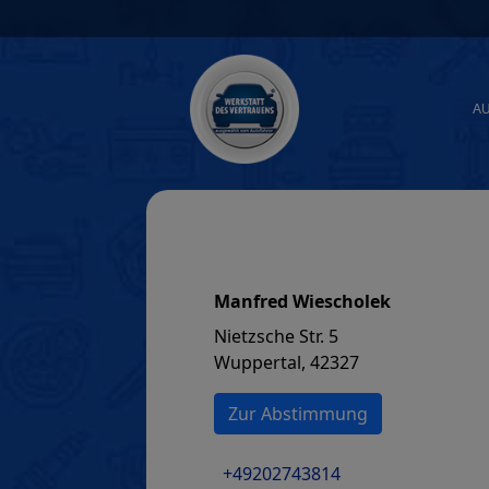
Skip
to
content
A
Manfred Wiescholek
Nietzsche Str. 5
Wuppertal, 42327
Zur Abstimmung
+49202743814