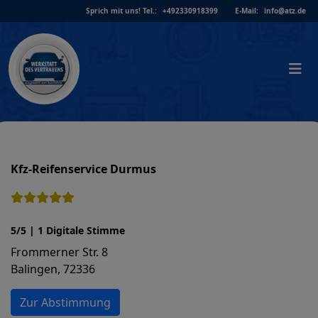
Skip
Sprich mit uns!
Tel.:
+492330918399
E-Mail:
info@atz.de
to
content
Kfz-Reifenservice Durmus
5/5 | 1 Digitale Stimme
Frommerner Str. 8
Balingen, 72336
Zur Abstimmung