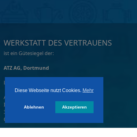
WERKSTATT DES VERTRAUENS
ist ein Gütesiegel der:
ATZ AG, Dortmund
Lizensiert von:
Diese Webseite nutzt Cookies.
Mehr
A&W-Verlag GmbH
Inkustraße 1-7 / Stiege 4 / 2. OG
Ablehnen
Akzeptieren
3400 Klosterneuburg
Österreich/ Austria
Tel.:
+43 2243 36840-0